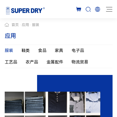
首页
应用
服装
应用
服装
服装
鞋类
食品
家具
电子品
鞋类
工艺品
农产品
金属配件
物流贸易
食品
家具
电子品
工艺品
农产品
金属配件
物流贸易