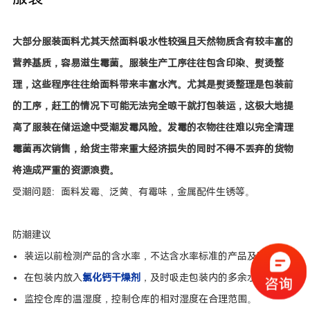
大部分服装面料尤其天然面料吸水性较强且天然物质含有较丰富的
营养基质，容易滋生霉菌。服装生产工序往往包含印染、熨烫整
理，这些程序往往给面料带来丰富水汽。尤其是熨烫整理是包装前
的工序，赶工的情况下可能无法完全晾干就打包装运，这极大地提
高了服装在储运途中受潮发霉风险。发霉的衣物往往难以完全清理
霉菌再次销售，给货主带来重大经济损失的同时不得不丢弃的货物
将造成严重的资源浪费。
受潮问题：面料发霉、泛黄、有霉味，金属配件生锈等。
防潮建议
装运以前检测产品的含水率，不达含水率标准的产品及时晾干。
在包装内放入
氯化钙干燥剂
，及时吸走包装内的多余水汽。
监控仓库的温湿度，控制仓库的相对湿度在合理范围。