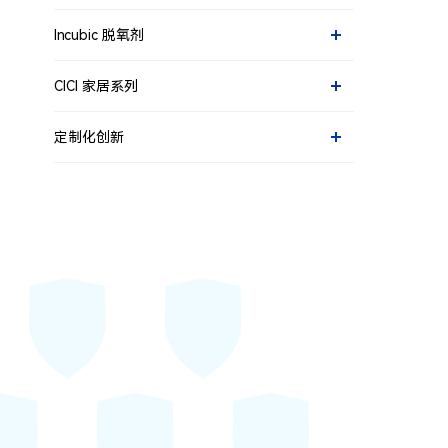
Incubic 脱氧剂
铁系脱氧剂
CICI 家居系列
收纳防潮除湿片
定制化创新
挂式除湿袋
双向调湿片
多效除湿盒
泡罩型产品
除醛除味产品
特定用途的干燥剂