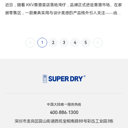
近日，随着 KKV香港首店落地湾仔，品牌正式进驻香港市场。在家
居零售区，一款兼具实用与设计美感的产品格外引人关注——由SU
PER DRY干霸干燥剂与KKV联合推出的KKV除湿袋（KKV Dehumidi
fier Bag）。
1
2
3
4
5
中国大陆唯一服务热线
400-886-1300
深圳市龙岗区园山街道西坑宝桐南路88号彩迅工业园3栋