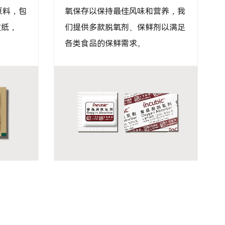
您装运何
吸湿力的氯化钙和淀粉配制而成，
为您提供
能有效吸收空气中的水汽，吸湿率
超过300%，无泄漏。