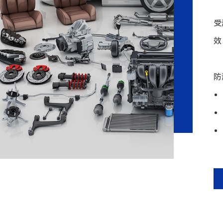
受
效
防