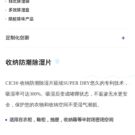
挂式除湿袋
除醛除味产品
多效除湿盒
定制化创新
除醛除味产品
双向调湿片
泡罩型产品
特定用途的干燥剂
定制化创新
双向调湿片
泡罩型产品
收纳防潮除湿片
特定用途的干燥剂
CICI® 收纳防潮除湿片延续SUPER DRY悠久的专利技术，
吸湿率可达300%。吸湿后变成啫喱状态，不返渗无水更安
全，保护您的衣物和收纳空间不受湿气潮损。
适用在衣柜，鞋柜，抽屉，收纳箱等半封闭密闭空间