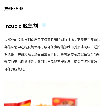
除醛除味产品
收纳防潮除湿片
定制化创新
挂式除湿袋
定制化创新
双向调湿片
泡罩型产品
特定用途的干燥剂
多效除湿盒
双向调湿片
Incubic 脱氧剂
除醛除味产品
泡罩型产品
特定用途的干燥剂
大部分的食物与副食产品不仅面临着防潮的挑战，更需要在复杂的
存储环境中进行脱氧保存，以确保食物能够维持其最佳风味、延长
保质期，并最大限度地保留营养价值。随着消费者对食品安全与新
鲜度的要求日益提升，我们的产品线不断扩展，涵盖了多种高效、
环保的脱氧剂。