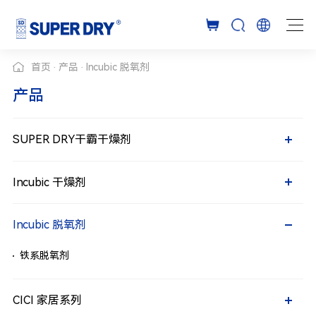
首页
产品
Incubic 脱氧剂
产品
SUPER DRY干霸干燥剂
SUPER DRY干霸干燥剂
小包装干燥剂
小包装干燥剂
粘贴型干燥剂
集装箱干燥剂
Incubic 干燥剂
粘贴型干燥剂
Incubic 干燥剂
集装箱干燥剂
矿物干燥剂
矿物干燥剂
氯化镁干燥剂
硅胶干燥剂
Incubic 脱氧剂
氯化镁干燥剂
Incubic 脱氧剂
硅胶干燥剂
铁系脱氧剂
铁系脱氧剂
CICI 家居系列
CICI 家居系列
收纳防潮除湿片
挂式除湿袋
多效除湿盒