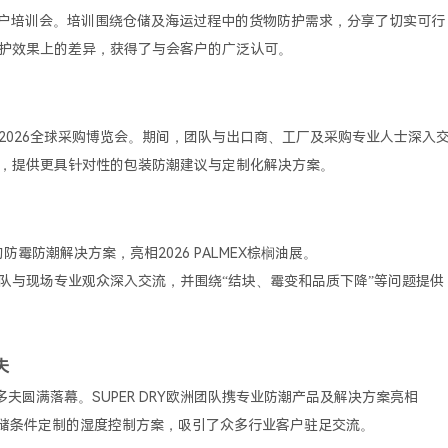
防潮客户培训会。培训围绕仓储及海运过程中的货物防护需求，分享了切实可行
防护效果上的差异，获得了与会客户的广泛认可。
天的2026全球采购博览会。期间，团队与出口商、工厂及采购专业人士深入
，提供更具针对性的包装防潮建议与定制化解决方案。
防霉防潮解决方案，亮相2026 PALMEX棕榈油展。
队与现场专业观众深入交流，并围绕“结块、霉变和品质下降”等问题提供
夫
杜塞尔多夫圆满落幕。SUPER DRY欧洲团队携专业防潮产品及解决方案亮相
仓储条件定制的湿度控制方案，吸引了众多行业客户驻足交流。